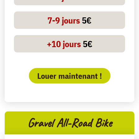
7-9 jours
5€
+10 jours
5€
Louer maintenant !
Gravel All-Road Bike