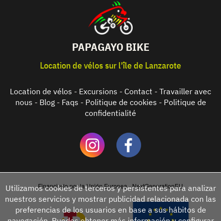
PAPAGAYO BIKE
Location de vélos sur l'île de Lanzarote
Location de vélos
-
Excursions
-
Contact
-
Travailler avec
nous
-
Blog
-
Faqs
-
Politique de cookies
-
Politique de
confidentialité
Financiado por la Unión Europea - NextGenerationEU
Utilizamos cookies de terceros y persistentes para analizar
nuestros servicios y mostrar publicidad relacionada con las
preferencias de los usuarios en base a sus hábitos de
navegación. Puedes obtener más información y configurar