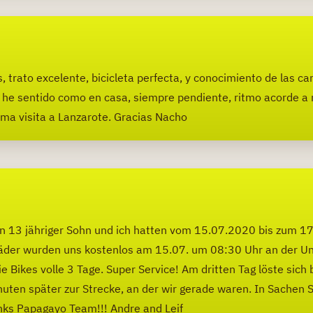
trato excelente, bicicleta perfecta, y conocimiento de las carr
 he sentido como en casa, siempre pendiente, ritmo acorde a m
xima visita a Lanzarote. Gracias Nacho
n 13 jähriger Sohn und ich hatten vom 15.07.2020 bis zum 17
Räder wurden uns kostenlos am 15.07. um 08:30 Uhr an der Un
 Bikes volle 3 Tage. Super Service! Am dritten Tag löste sich b
ten später zur Strecke, an der wir gerade waren. In Sachen S
nks Papagayo Team!!! Andre and Leif