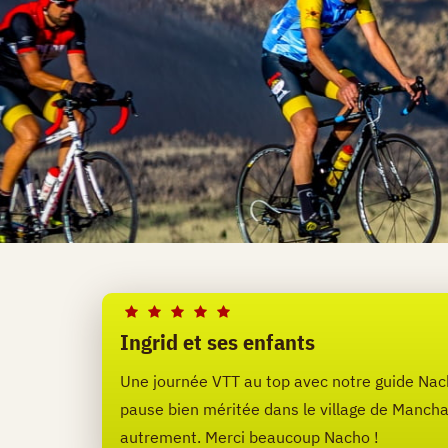
Ingrid et ses enfants
Une journée VTT au top avec notre guide Nach
pause bien méritée dans le village de Mancha 
autrement. Merci beaucoup Nacho !