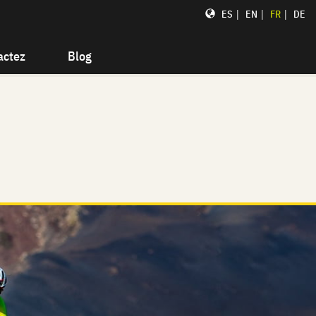
|
|
|
ES
EN
FR
DE
actez
Blog