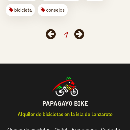
bicicleta
consejos
1
PAPAGAYO BIKE
Alquiler de bicicletas en la isla de Lanzarote
Alquiler de bicicletas
-
Outlet
-
Excursiones
-
Contacto
-