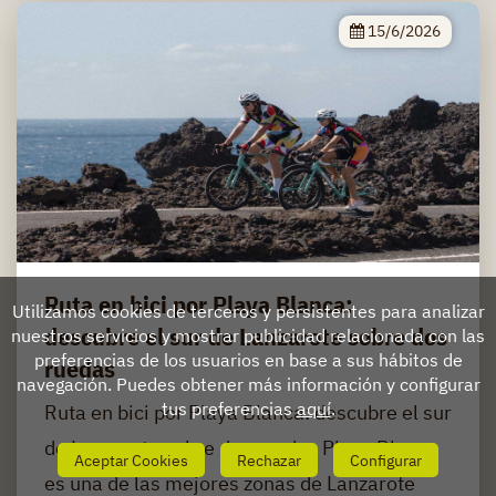
15/6/2026
Ruta en bici por Playa Blanca:
Utilizamos cookies de terceros y persistentes para analizar
descubre el sur de Lanzarote sobre dos
nuestros servicios y mostrar publicidad relacionada con las
preferencias de los usuarios en base a sus hábitos de
ruedas
navegación. Puedes obtener más información y configurar
tus preferencias
aquí
.
Ruta en bici por Playa Blanca: descubre el sur
de Lanzarote sobre dos ruedas Playa Blanca
Aceptar Cookies
Rechazar
Configurar
es una de las mejores zonas de Lanzarote