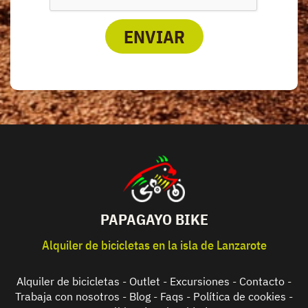
ENVIAR
PAPAGAYO BIKE
Alquiler de bicicletas en la isla de Lanzarote
Alquiler de bicicletas
-
Outlet
-
Excursiones
-
Contacto
-
Trabaja con nosotros
-
Blog
-
Faqs
-
Política de cookies
-