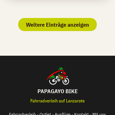
Weitere Einträge anzeigen
PAPAGAYO BIKE
Fahrradverleih auf Lanzarote
Fahrradverleih
-
Outlet
-
Ausflüge
-
Kontakt
-
Mit uns